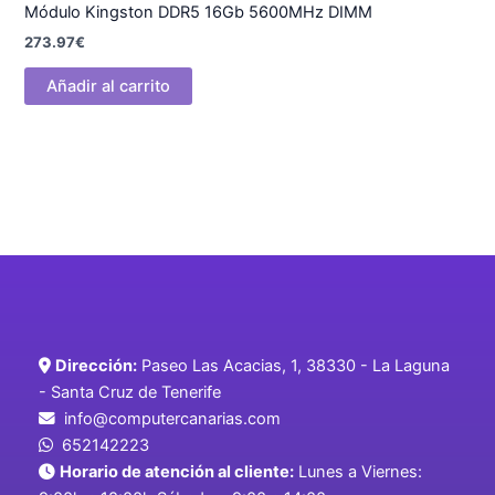
Módulo Kingston DDR5 16Gb 5600MHz DIMM
273.97
€
Añadir al carrito
Dirección:
Paseo Las Acacias, 1, 38330 - La Laguna
- Santa Cruz de Tenerife
info@computercanarias.com
652142223
Horario de atención al cliente:
Lunes a Viernes: