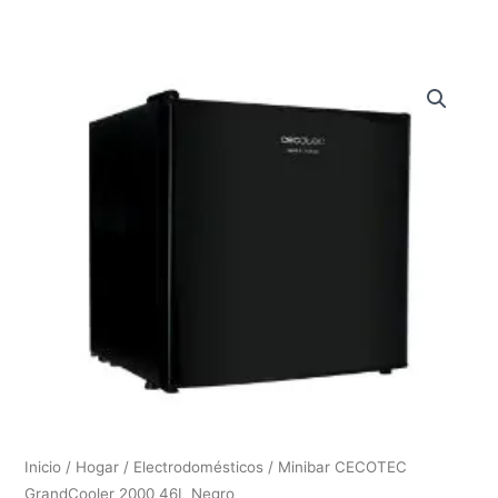
Inicio
/
Hogar
/
Electrodomésticos
/ Minibar CECOTEC
GrandCooler 2000 46L Negro