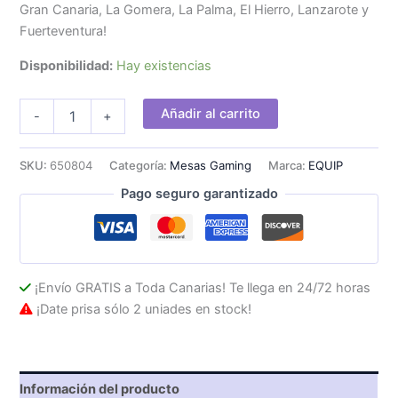
Gran Canaria, La Gomera, La Palma, El Hierro, Lanzarote y
Fuerteventura!
Disponibilidad:
Hay existencias
Mesa
Añadir al carrito
-
+
Eléctrica
EQUIP
70x62x100cm
SKU:
650804
Categoría:
Mesas Gaming
Marca:
EQUIP
Blanca
Pago seguro garantizado
cantidad
¡Envío GRATIS a Toda Canarias! Te llega en 24/72 horas
¡Date prisa sólo 2 uniades en stock!
Información del producto