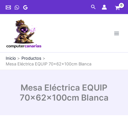
Ir
70x62x100cm
Buscar
al
Blanca
contenido
cantidad
Inicio
Productos
Mesa Eléctrica EQUIP 70x62x100cm Blanca
Mesa Eléctrica EQUIP
70x62x100cm Blanca