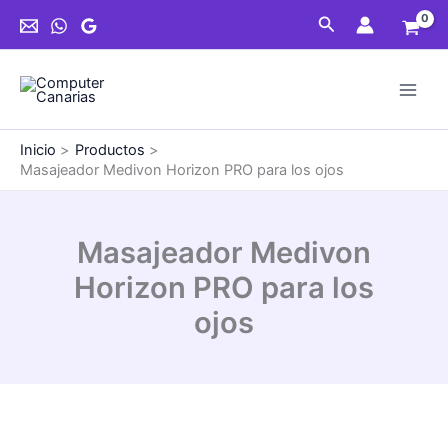
Ir
PRO
Buscar
al
para
contenido
los
ojos
cantidad
Inicio
Productos
Masajeador Medivon Horizon PRO para los ojos
Masajeador Medivon
Horizon PRO para los
ojos