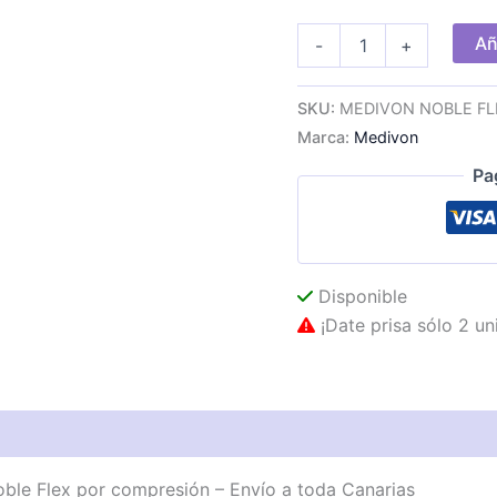
Masajeador
Añ
-
+
de
pierna
Medivon
SKU:
MEDIVON NOBLE FL
Noble
Marca:
Medivon
Flex
por
Pa
compresión
cantidad
Disponible
¡Date prisa sólo 2 un
le Flex por compresión – Envío a toda Canarias