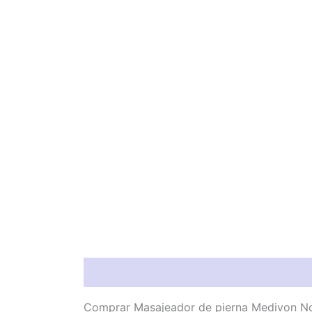
Descripción
Valoraciones (0)
Comprar Masajeador de pierna Medivon Nob