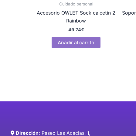
Cuidado personal
Accesorio OWLET Sock calcetin 2
Sopor
Rainbow
49.74
€
Añadir al carrito
Dirección:
Paseo Las Acacias, 1,