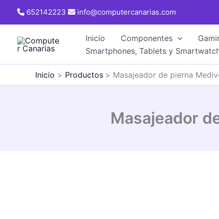
Ir
652142223
info@computercanarias.com
al
contenido
Inicio
Componentes
Gami
Smartphones, Tablets y Smartwatc
Inicio
Productos
Masajeador de pierna Mediv
Masajeador de