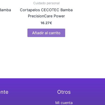
Cuidado personal
 Bamba
Cortapelos CECOTEC Bamba
PrecisionCare Power
16.27
€
Añadir al carrito
ente
Otros
Mi cuenta