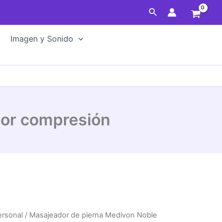
Medivon
Buscar
Noble
Flex
por
Imagen y Sonido
compresión
cantidad
por compresión
ersonal
/ Masajeador de pierna Medivon Noble