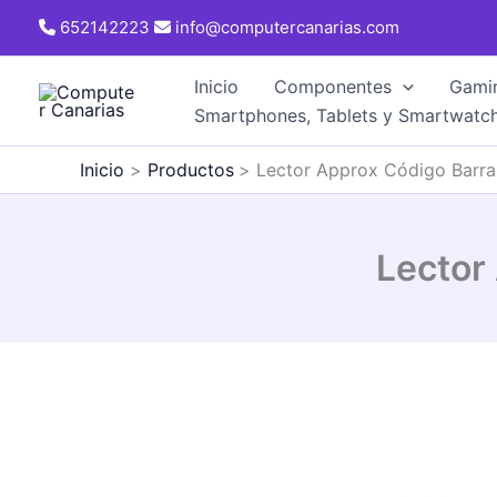
Ir
652142223
info@computercanarias.com
al
contenido
Inicio
Componentes
Gami
Smartphones, Tablets y Smartwatc
Inicio
Productos
Lector Approx Código Barr
Lector