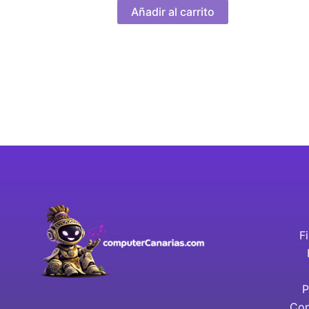
Añadir al carrito
F
P
Con