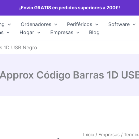
¡Envío GRATIS en pedidos superiores a 200€!
ng
Ordenadores
Periféricos
Software
hs
Hogar
Empresas
Blog
as 1D USB Negro
 Approx Código Barras 1D US
Inicio
/
Empresas
/
Termin