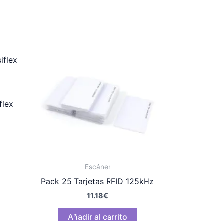
flex
Escáner
Pack 25 Tarjetas RFID 125kHz
11.18
€
Añadir al carrito