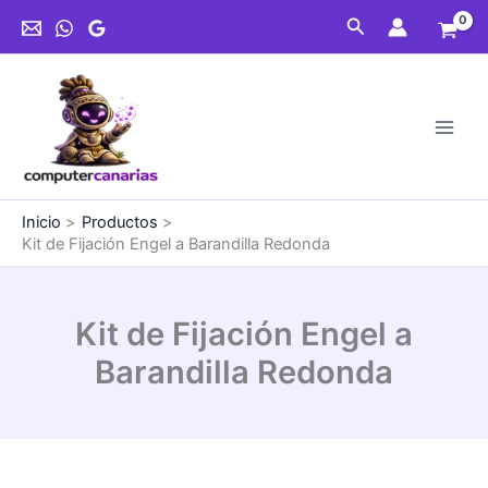
Ir
Engel
Buscar
al
a
contenido
Barandilla
Redonda
cantidad
Inicio
Productos
Kit de Fijación Engel a Barandilla Redonda
Kit de Fijación Engel a
Barandilla Redonda