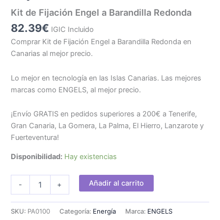
Kit de Fijación Engel a Barandilla Redonda
82.39
€
IGIC Incluido
Comprar Kit de Fijación Engel a Barandilla Redonda en
Canarias al mejor precio.
Lo mejor en tecnología en las Islas Canarias. Las mejores
marcas como ENGELS, al mejor precio.
¡Envío GRATIS en pedidos superiores a 200€ a Tenerife,
Gran Canaria, La Gomera, La Palma, El Hierro, Lanzarote y
Fuerteventura!
Disponibilidad:
Hay existencias
Kit
Añadir al carrito
-
+
de
Fijación
Engel
SKU:
PA0100
Categoría:
Energía
Marca:
ENGELS
a