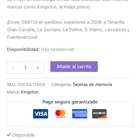
marcas como Kingston, al mejor precio.
¡Envío GRATIS en pedidos superiores a 200€ a Tenerife,
Gran Canaria, La Gomera, La Palma, El Hierro, Lanzarote y
Fuerteventura!
Disponibilidad:
Hay existencias
Kingston
Añadir al carrito
-
+
Micro
SDXC
128Gb
SKU:
SDCS3/128GB
Categoría:
Tarjetas de memoria
+
Marca:
Kingston
Adaptador
SD
Pago seguro garantizado
cantidad
Disponible