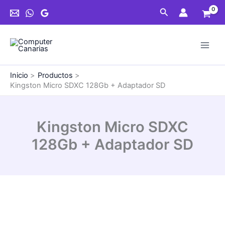
Ir
128Gb
Buscar
al
+
contenido
Adaptador
SD
cantidad
Inicio
Productos
Kingston Micro SDXC 128Gb + Adaptador SD
Kingston Micro SDXC
128Gb + Adaptador SD