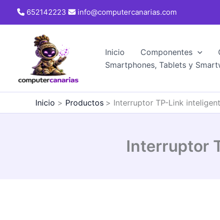
Ir
652142223
info@computercanarias.com
al
contenido
Inicio
Componentes
Smartphones, Tablets y Smart
Inicio
Productos
Interruptor TP-Link intelige
Interruptor 