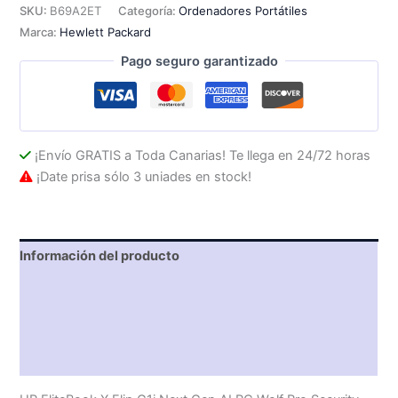
U5-
SKU:
B69A2ET
Categoría:
Ordenadores Portátiles
226V
Marca:
Hewlett Packard
16Gb
512Gb
Pago seguro garantizado
14"
W11P
cantidad
¡Envío GRATIS a Toda Canarias! Te llega en 24/72 horas
¡Date prisa sólo 3 uniades en stock!
Información del producto
Características técnicas
Descripción
Valoraciones (0)