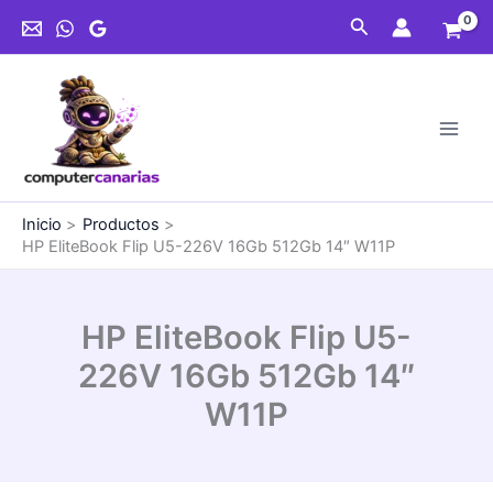
Ir
U5-
Buscar
al
226V
contenido
16Gb
512Gb
14"
W11P
cantidad
Inicio
Productos
HP EliteBook Flip U5-226V 16Gb 512Gb 14″ W11P
HP EliteBook Flip U5-
226V 16Gb 512Gb 14″
W11P