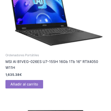
Ordenadores Portátiles
MSI AI B1VEG-026ES U7-155H 16Gb 1Tb 16″ RTX4050
W11H
1,635.38
€
Añadir al carrito