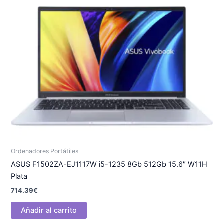
Ordenadores Portátiles
ASUS F1502ZA-EJ1117W i5-1235 8Gb 512Gb 15.6″ W11H
Plata
714.39
€
Añadir al carrito