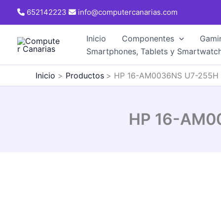
Ir
652142223
info@computercanarias.com
al
contenido
Inicio
Componentes
Gami
Smartphones, Tablets y Smartwatc
Inicio
Productos
HP 16-AM0036NS U7-255H 3
HP 16-AM00