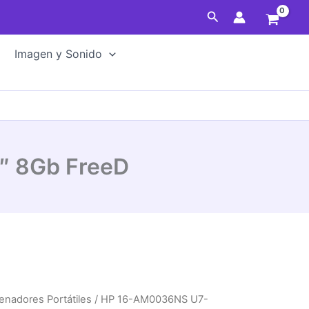
Buscar
Imagen y Sonido
″ 8Gb FreeD
enadores Portátiles
/ HP 16-AM0036NS U7-