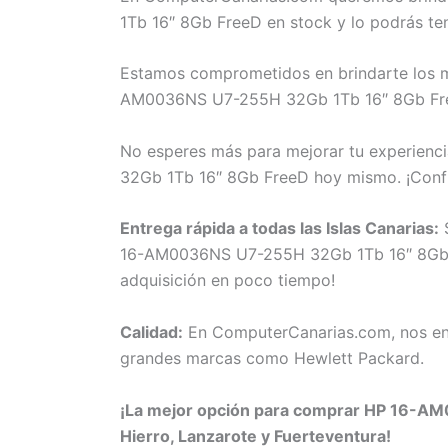
1Tb 16″ 8Gb FreeD en stock y lo podrás te
Estamos comprometidos en brindarte los me
AM0036NS U7-255H 32Gb 1Tb 16″ 8Gb FreeD 
No esperes más para mejorar tu experienc
32Gb 1Tb 16″ 8Gb FreeD hoy mismo. ¡Conf
Entrega rápida a todas las Islas Canarias:
S
16-AM0036NS U7-255H 32Gb 1Tb 16″ 8Gb Free
adquisición en poco tiempo!
Calidad:
En ComputerCanarias.com, nos eno
grandes marcas como Hewlett Packard.
¡La mejor opción para comprar HP 16-AM
Hierro, Lanzarote y Fuerteventura!