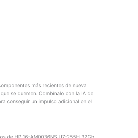
 componentes más recientes de nueva
r que se quemen. Combínalo con la IA de
a conseguir un impulso adicional en el
onemos de HP 16-AM0036NS U7-255H 32Gb