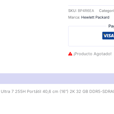
SKU:
BP4R6EA
Categor
Marca:
Hewlett Packard
Pa
¡Producto Agotado!
as técnicas
Descripción
Valoraciones (0)
Ultra 7 255H Portátil 40,6 cm (16") 2K 32 GB DDR5-SDR