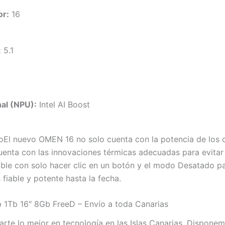
or:
16
:
5.1
al (NPU):
Intel AI Boost
toEl nuevo OMEN 16 no solo cuenta con la potencia de los
 cuenta con las innovaciones térmicas adecuadas para evita
e con solo hacer clic en un botón y el modo Desatado par
 fiable y potente hasta la fecha.
b 16″ 8Gb FreeD – Envío a toda Canarias
rte lo mejor en tecnología en las Islas Canarias. Disp