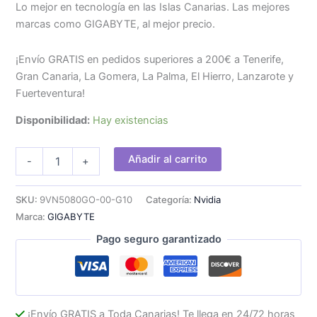
Lo mejor en tecnología en las Islas Canarias. Las mejores
marcas como GIGABYTE, al mejor precio.
¡Envío GRATIS en pedidos superiores a 200€ a Tenerife,
Gran Canaria, La Gomera, La Palma, El Hierro, Lanzarote y
Fuerteventura!
Disponibilidad:
Hay existencias
GIGABYTE
Añadir al carrito
-
+
RTX5080
OC
16Gb
SKU:
9VN5080GO-00-G10
Categoría:
Nvidia
GDDR7
Marca:
GIGABYTE
cantidad
Pago seguro garantizado
¡Envío GRATIS a Toda Canarias! Te llega en 24/72 horas