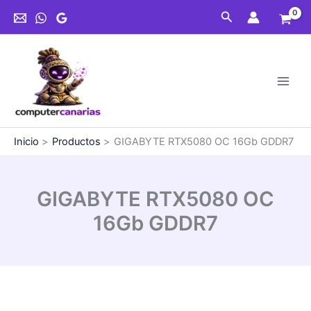
Ir
16Gb
Buscar
al
GDDR7
contenido
cantidad
Inicio
Productos
GIGABYTE RTX5080 OC 16Gb GDDR7
GIGABYTE RTX5080 OC
16Gb GDDR7