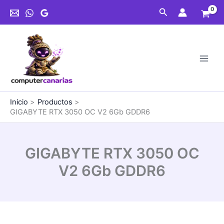
Ir
OC
Buscar
al
V2
contenido
6Gb
GDDR6
cantidad
Inicio
Productos
GIGABYTE RTX 3050 OC V2 6Gb GDDR6
GIGABYTE RTX 3050 OC
V2 6Gb GDDR6