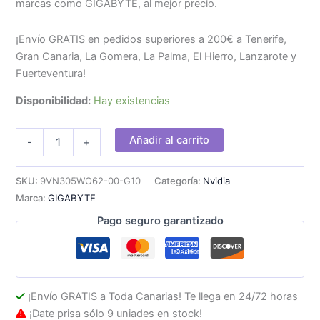
marcas como GIGABYTE, al mejor precio.
¡Envío GRATIS en pedidos superiores a 200€ a Tenerife,
Gran Canaria, La Gomera, La Palma, El Hierro, Lanzarote y
Fuerteventura!
Disponibilidad:
Hay existencias
GIGABYTE
Añadir al carrito
-
+
RTX
3050
OC
SKU:
9VN305WO62-00-G10
Categoría:
Nvidia
V2
Marca:
GIGABYTE
6Gb
GDDR6
Pago seguro garantizado
cantidad
¡Envío GRATIS a Toda Canarias! Te llega en 24/72 horas
¡Date prisa sólo 9 uniades en stock!