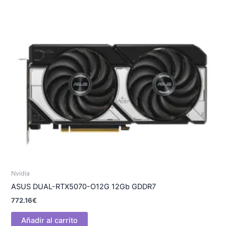
Nvidia
ASUS DUAL-RTX5070-O12G 12Gb GDDR7
772.16
€
Añadir al carrito