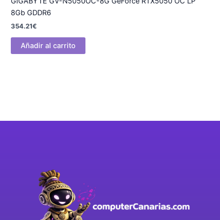
GIGABYTE GV-N5050OC-8G GeForce RTX5050 OC LP
8Gb GDDR6
354.21
€
Añadir al carrito