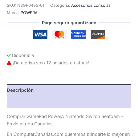
Switch
SKU:
NSGP0495-01
Categoría:
Accesorios consolas
Seafoam
Marca:
POWERA
cantidad
Pago seguro garantizado
Disponible
¡Date prisa sólo 12 uniades en stock!
Descripción
Valoraciones (0)
Comprar GamePad PowerA Nintendo Switch Seafoam –
Envío a toda Canarias
En ComputerCanarias.com queremos brindarte lo mejor en