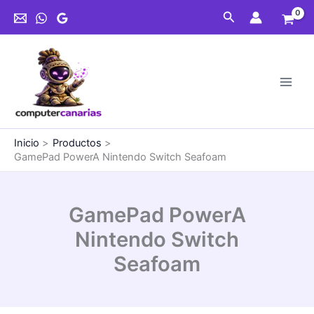
Ir
Switch
Buscar
al
Seafoam
contenido
cantidad
Inicio
Productos
GamePad PowerA Nintendo Switch Seafoam
GamePad PowerA
Nintendo Switch
Seafoam