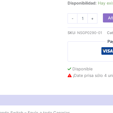
Disponibilidad:
Hay exi
GamePad
Añ
-
+
PowerA
Fornite
BT
SKU:
NSGP0290-01
Cat
Nintendo
Switch
Pa
cantidad
Disponible
¡Date prisa sólo 4 un
ndo Switch – Envío a toda Canarias