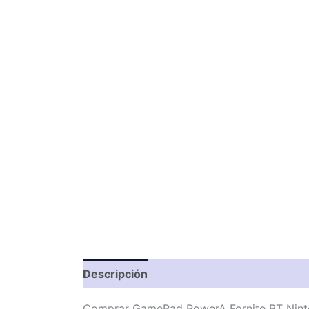
Descripción
Valoraciones (0)
Comprar GamePad PowerA Fornite BT Ninte