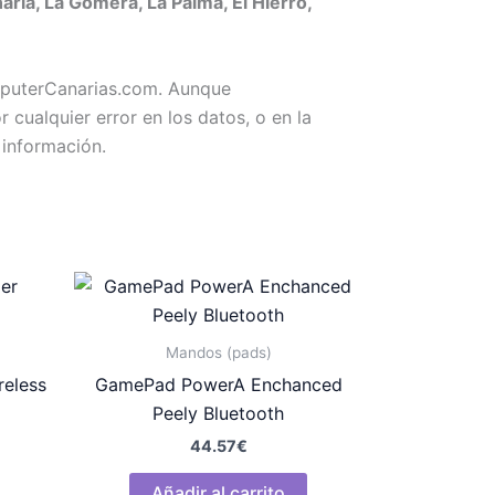
ia, La Gomera, La Palma, El Hierro,
omputerCanarias.com. Aunque
ualquier error en los datos, o en la
 información.
Mandos (pads)
eless
GamePad PowerA Enchanced
Peely Bluetooth
44.57
€
Añadir al carrito