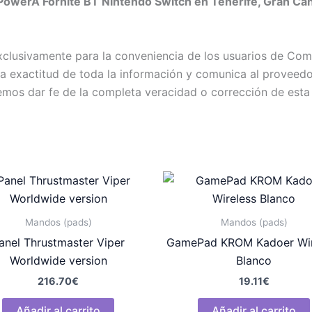
werA Fornite BT Nintendo Switch en Tenerife, Gran Canar
exclusivamente para la conveniencia de los usuarios de C
exactitud de toda la información y comunica al proveedor c
emos dar fe de la completa veracidad o corrección de esta
Mandos (pads)
Mandos (pads)
anel Thrustmaster Viper
GamePad KROM Kadoer Wir
Worldwide version
Blanco
216.70
€
19.11
€
Añadir al carrito
Añadir al carrito