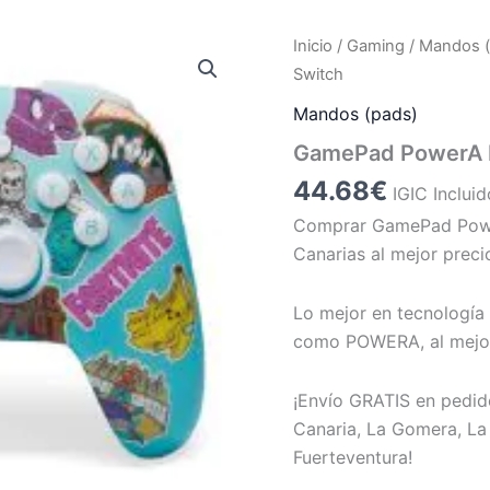
Inicio
/
Gaming
/
Mandos (
Switch
Mandos (pads)
GamePad PowerA F
44.68
€
IGIC Incluid
Comprar GamePad Power
Canarias al mejor preci
Lo mejor en tecnología 
como POWERA, al mejor
¡Envío GRATIS en pedid
Canaria, La Gomera, La 
Fuerteventura!