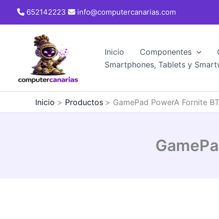
Ir
652142223
info@computercanarias.com
al
contenido
Inicio
Componentes
Smartphones, Tablets y Smart
Inicio
Productos
GamePad PowerA Fornite BT
GamePad