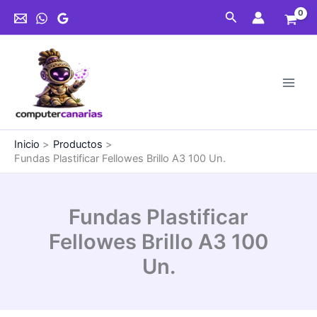
Ir
Brillo
Buscar
al
A3
contenido
100
Un.
cantidad
Inicio
Productos
Fundas Plastificar Fellowes Brillo A3 100 Un.
Fundas Plastificar
Fellowes Brillo A3 100
Un.