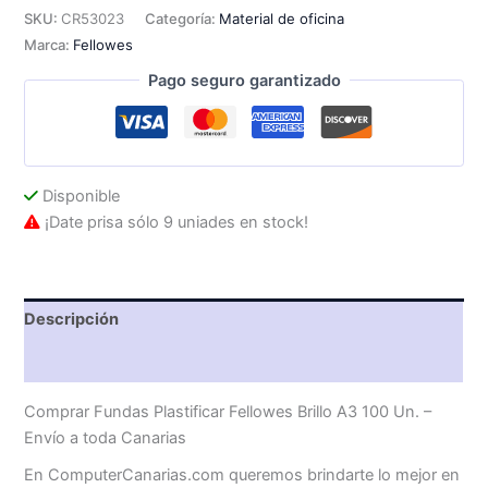
Brillo
SKU:
CR53023
Categoría:
Material de oficina
A3
Marca:
Fellowes
100
Un.
Pago seguro garantizado
cantidad
Disponible
¡Date prisa sólo 9 uniades en stock!
Descripción
Valoraciones (0)
Comprar Fundas Plastificar Fellowes Brillo A3 100 Un. –
Envío a toda Canarias
En ComputerCanarias.com queremos brindarte lo mejor en