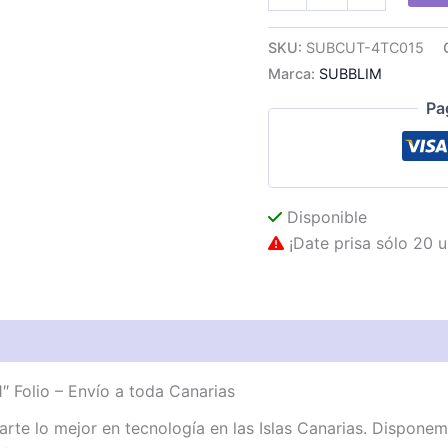
Trendy
Animals
SKU:
SUBCUT-4TC015
11"
Marca:
SUBBLIM
Folio
cantidad
Pa
Disponible
¡Date prisa sólo 20 u
 Folio – Envío a toda Canarias
te lo mejor en tecnología en las Islas Canarias. Dispone