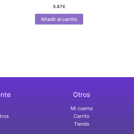
5.87
€
Añadir al carrito
ente
Otros
Mi cuenta
tros
Carrito
Tienda