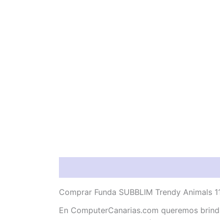
Descripción
Valoraciones (0)
Comprar Funda SUBBLIM Trendy Animals 11″
En ComputerCanarias.com queremos brindar