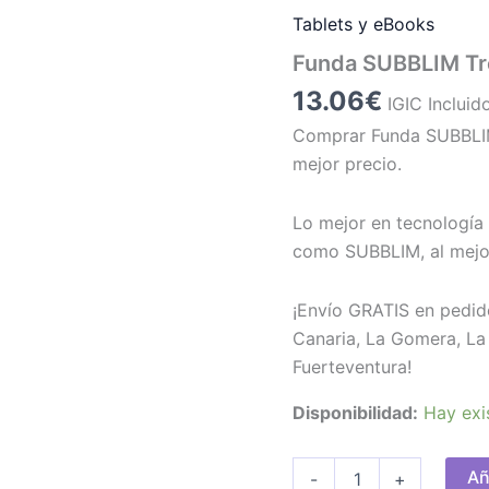
Tablets y eBooks
Funda SUBBLIM Tre
13.06
€
IGIC Incluid
Comprar Funda SUBBLIM 
mejor precio.
Lo mejor en tecnología 
como SUBBLIM, al mejor
¡Envío GRATIS en pedid
Canaria, La Gomera, La 
Fuerteventura!
Disponibilidad:
Hay exi
Funda
Añ
-
+
SUBBLIM