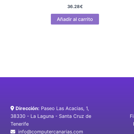
36.28
€
Añadir al carrito
Dirección:
Paseo Las Acacias, 1,
38330 - La Laguna - Santa Cruz de
F
Tenerife
info@computercanarias.com