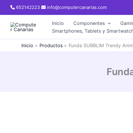
Ir
652142223
info@computercanarias.com
al
contenido
Inicio
Componentes
Gami
Smartphones, Tablets y Smartwatc
Inicio
Productos
Funda SUBBLIM Trendy Anima
Funda