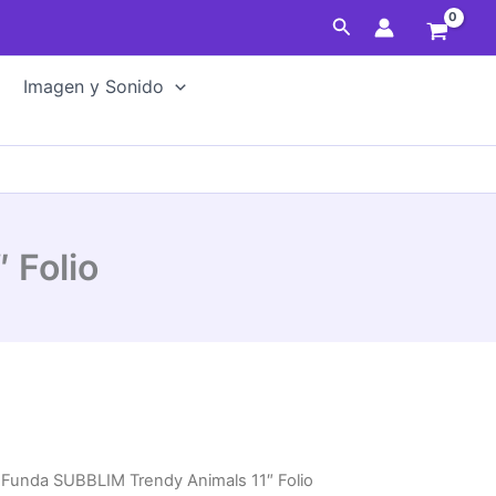
Animals
Buscar
11"
Folio
cantidad
Imagen y Sonido
 Folio
 Funda SUBBLIM Trendy Animals 11″ Folio