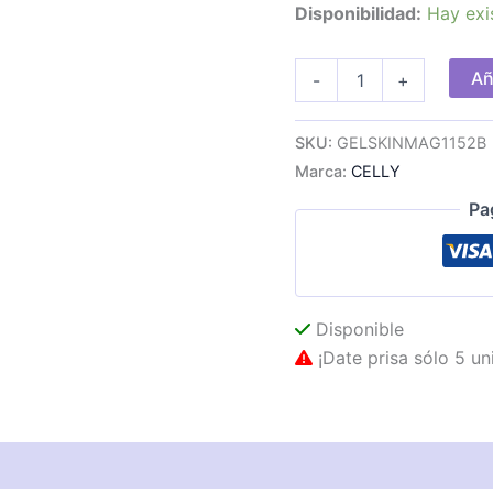
Disponibilidad:
Hay exi
Funda
Añ
-
+
Celly
iPhone
17
SKU:
GELSKINMAG1152B
Pro
Marca:
CELLY
Max
Magsafe
Pa
cantidad
Disponible
¡Date prisa sólo 5 un