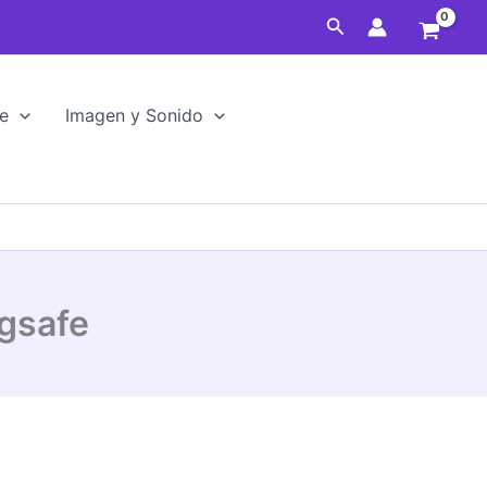
17
Buscar
Pro
Max
Magsafe
cantidad
e
Imagen y Sonido
gsafe