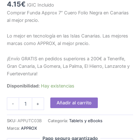
4.15
€
IGIC Incluido
Comprar Funda Approx 7″ Cuero Folio Negra en Canarias
al mejor precio.
Lo mejor en tecnología en las Islas Canarias. Las mejores
marcas como APPROX, al mejor precio.
¡Envío GRATIS en pedidos superiores a 200€ a Tenerife,
Gran Canaria, La Gomera, La Palma, El Hierro, Lanzarote y
Fuerteventura!
Disponibilidad:
Hay existencias
Funda
Añadir al carrito
-
+
Approx
7"
Cuero
SKU:
APPUTC03B
Categoría:
Tablets y eBooks
Folio
Marca:
APPROX
Negra
cantidad
Pago seguro garantizado