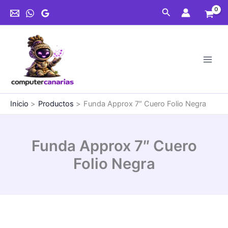
Ir
Cuero
Buscar
al
Folio
contenido
Negra
cantidad
Inicio
Productos
Funda Approx 7″ Cuero Folio Negra
Funda Approx 7″ Cuero
Folio Negra