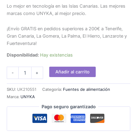
Lo mejor en tecnología en las Islas Canarias. Las mejores
marcas como UNYKA, al mejor precio.
¡Envío GRATIS en pedidos superiores a 200€ a Tenerife,
Gran Canaria, La Gomera, La Palma, El Hierro, Lanzarote y
Fuerteventura!
Disponibilidad:
Hay existencias
Fuente
Añadir al carrito
-
+
UNYKA
ATX
550W
SKU:
UK210551
Categoría:
Fuentes de alimentación
140mm
Marca:
UNYKA
Negra/Roja
cantidad
Pago seguro garantizado