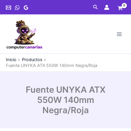
Ir
550W
Buscar
al
140mm
contenido
Negra/Roja
cantidad
Inicio
Productos
Fuente UNYKA ATX 550W 140mm Negra/Roja
Fuente UNYKA ATX
550W 140mm
Negra/Roja