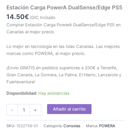
Estación Carga PowerA DualSense/Edge PS5
14.50
€
IGIC Incluido
Comprar Estación Carga PowerA DualSense/Edge PS5 en
Canarias al mejor precio.
Lo mejor en tecnología en las Islas Canarias. Las mejores
marcas como POWERA, al mejor precio.
¡Envío GRATIS en pedidos superiores a 200€ a Tenerife,
Gran Canaria, La Gomera, La Palma, El Hierro, Lanzarote y
Fuerteventura!
Disponibilidad:
Hay existencias
Estación
Añadir al carrito
-
+
Carga
PowerA
DualSense/Edge
SKU:
1522759-01
Categoría:
Consolas
Marca:
POWERA
PS5