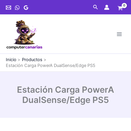
Ir
DualSense/Edge
Buscar
al
PS5
contenido
cantidad
Inicio
Productos
Estación Carga PowerA DualSense/Edge PS5
Estación Carga PowerA
DualSense/Edge PS5