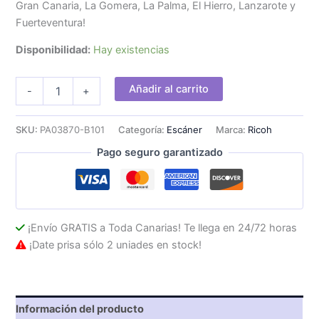
Gran Canaria, La Gomera, La Palma, El Hierro, Lanzarote y
Fuerteventura!
Disponibilidad:
Hay existencias
Escáner
Añadir al carrito
-
+
Ricoh
iX2400
A4
SKU:
PA03870-B101
Categoría:
Escáner
Marca:
Ricoh
Dúplex
Pago seguro garantizado
Blanco
cantidad
¡Envío GRATIS a Toda Canarias! Te llega en 24/72 horas
¡Date prisa sólo 2 uniades en stock!
Información del producto