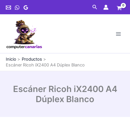
Ir
A4
Buscar
al
Dúplex
contenido
Blanco
cantidad
Inicio
Productos
Escáner Ricoh iX2400 A4 Dúplex Blanco
Escáner Ricoh iX2400 A4
Dúplex Blanco