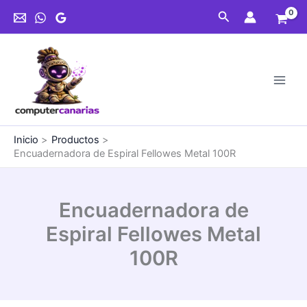
Ir
Fellowes
Buscar
al
Metal
contenido
100R
cantidad
Inicio
Productos
Encuadernadora de Espiral Fellowes Metal 100R
Encuadernadora de
Espiral Fellowes Metal
100R