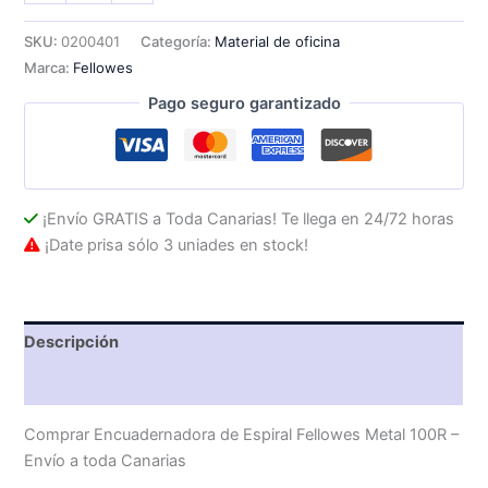
Espiral
Fellowes
SKU:
0200401
Categoría:
Material de oficina
Metal
Marca:
Fellowes
100R
cantidad
Pago seguro garantizado
¡Envío GRATIS a Toda Canarias! Te llega en 24/72 horas
¡Date prisa sólo 3 uniades en stock!
Descripción
Valoraciones (0)
Comprar Encuadernadora de Espiral Fellowes Metal 100R –
Envío a toda Canarias