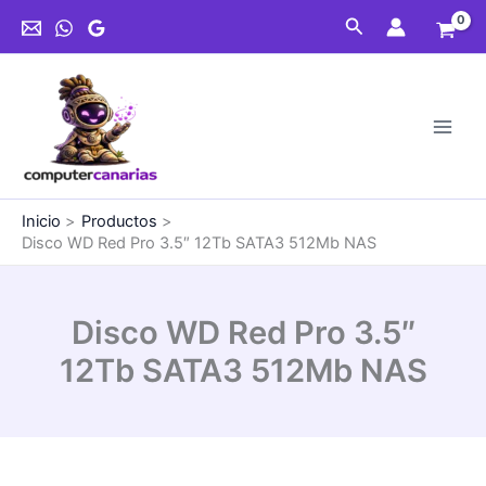
Ir
Pro
Buscar
al
3.5"
contenido
12Tb
SATA3
512Mb
NAS
cantidad
Inicio
Productos
Disco WD Red Pro 3.5″ 12Tb SATA3 512Mb NAS
Disco WD Red Pro 3.5″
12Tb SATA3 512Mb NAS