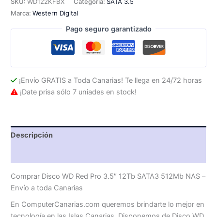
SKU:
WD122KFBX
Categoría:
SATA 3.5
3.5"
Marca:
Western Digital
12Tb
SATA3
Pago seguro garantizado
512Mb
NAS
cantidad
¡Envío GRATIS a Toda Canarias! Te llega en 24/72 horas
¡Date prisa sólo 7 uniades en stock!
Descripción
Valoraciones (0)
Comprar Disco WD Red Pro 3.5″ 12Tb SATA3 512Mb NAS –
Envío a toda Canarias
En ComputerCanarias.com queremos brindarte lo mejor en
tecnología en las Islas Canarias. Disponemos de Disco WD