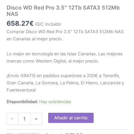
Disco WD Red Pro 3.5″ 12Tb SATA3 512Mb
NAS
658.27
€
IGIC Incluido
Comprar Disco WD Red Pro 3.5″ 12Tb SATA3 512Mb NAS
en Canarias al mejor precio.
Lo mejor en tecnología en las Islas Canarias. Las mejores
marcas como Western Digital, al mejor precio.
¡Envío GRATIS en pedidos superiores a 200€ a Tenerife,
Gran Canaria, La Gomera, La Palma, El Hierro, Lanzarote y
Fuerteventura!
Disponibilidad:
Hay existencias
Disco
Añadir al carrito
-
+
WD
Red
Pro