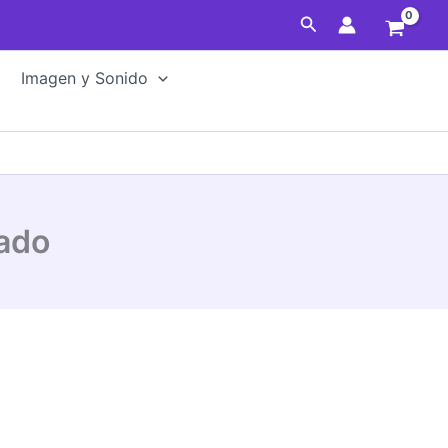
Freno
Buscar
SmartGyro
Floreado
Imagen y Sonido
cantidad
ado