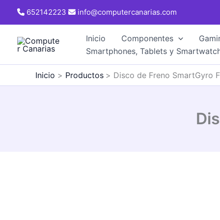
Ir
652142223
info@computercanarias.com
al
contenido
Inicio
Componentes
Gami
Smartphones, Tablets y Smartwatc
Inicio
Productos
Disco de Freno SmartGyro F
Di