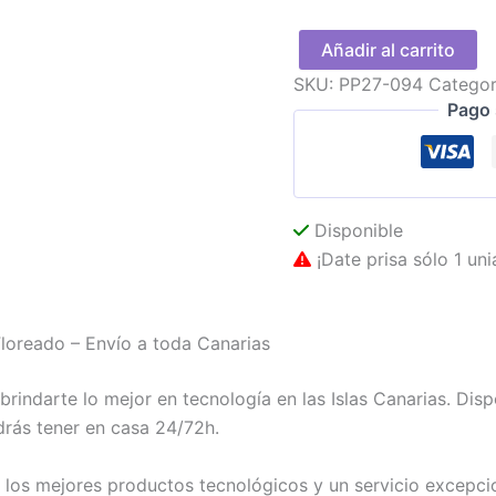
Añadir al carrito
Disco
SKU:
PP27-094
Categor
de
Pago 
Freno
SmartGyro
Floreado
cantidad
Disponible
¡Date prisa sólo 1 uni
oreado – Envío a toda Canarias
indarte lo mejor en tecnología en las Islas Canarias. Di
rás tener en casa 24/72h.
os mejores productos tecnológicos y un servicio excepcion