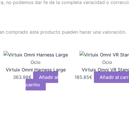
iza, no podemos dar fe de la completa veracidad o correcci
yan comprado este producto pueden hacer una valoración.
Ocio
Ocio
Virtuix Omni Harness Large
Virtuix Omni VR Stan
363.98
€
Añadir al
185.85
€
Añadir al carr
carrito