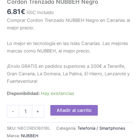
Cordon Trenzado NUBBEH Negro
6.81
€
IGIC Incluido
Comprar Cordon Trenzado NUBBEH Negro en Canarias al
mejor precio.
Lo mejor en tecnología en las Islas Canarias. Las mejores
marcas como NUBBEH, al mejor precio.
¡Envío GRATIS en pedidos superiores a 200€ a Tenerife,
Gran Canaria, La Gomera, La Palma, El Hierro, Lanzarote y
Fuerteventura!
Disponibilidad:
Hay existencias
Cordon
Añadir al carrito
-
+
Trenzado
NUBBEH
Negro
SKU:
NBCORDOB01BL
Categoría:
Telefonía / Smartphones
cantidad
Marca:
NUBBEH