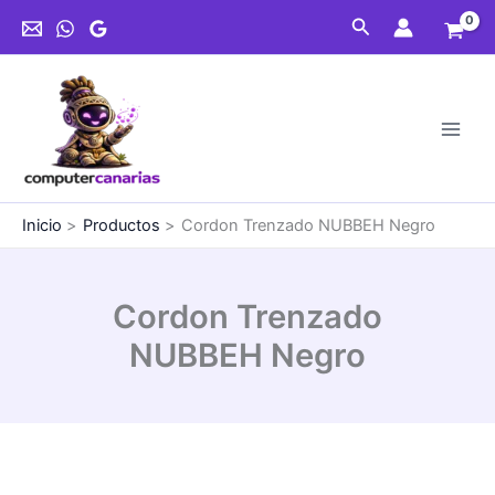
Ir
Negro
Buscar
al
cantidad
contenido
Inicio
Productos
Cordon Trenzado NUBBEH Negro
Cordon Trenzado
NUBBEH Negro