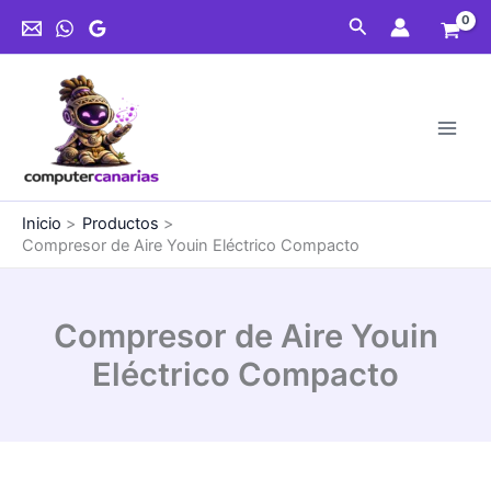
Ir
Youin
Buscar
al
Eléctrico
contenido
Compacto
cantidad
Inicio
Productos
Compresor de Aire Youin Eléctrico Compacto
Compresor de Aire Youin
Eléctrico Compacto