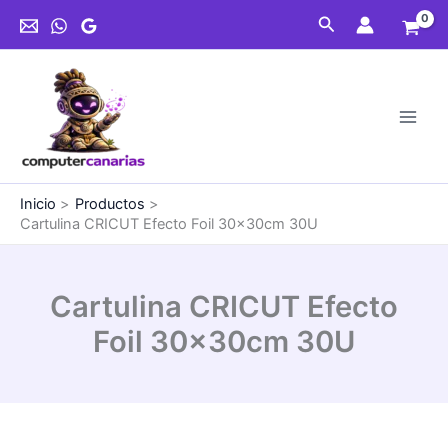
Ir
Foil
Buscar
al
30x30cm
contenido
30U
cantidad
Inicio
Productos
Cartulina CRICUT Efecto Foil 30x30cm 30U
Cartulina CRICUT Efecto
Foil 30x30cm 30U