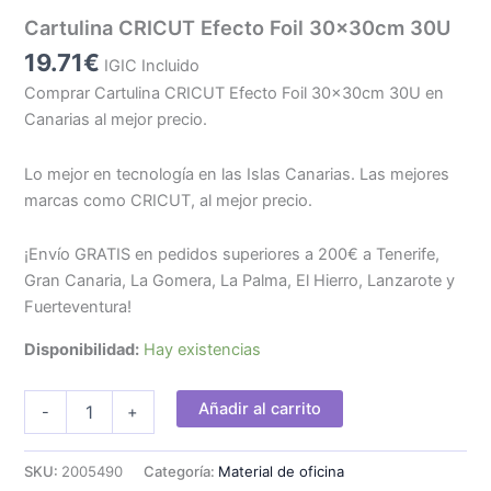
Cartulina CRICUT Efecto Foil 30x30cm 30U
19.71
€
IGIC Incluido
Comprar Cartulina CRICUT Efecto Foil 30x30cm 30U en
Canarias al mejor precio.
Lo mejor en tecnología en las Islas Canarias. Las mejores
marcas como CRICUT, al mejor precio.
¡Envío GRATIS en pedidos superiores a 200€ a Tenerife,
Gran Canaria, La Gomera, La Palma, El Hierro, Lanzarote y
Fuerteventura!
Disponibilidad:
Hay existencias
Cartulina
Añadir al carrito
-
+
CRICUT
Efecto
Foil
SKU:
2005490
Categoría:
Material de oficina
30x30cm