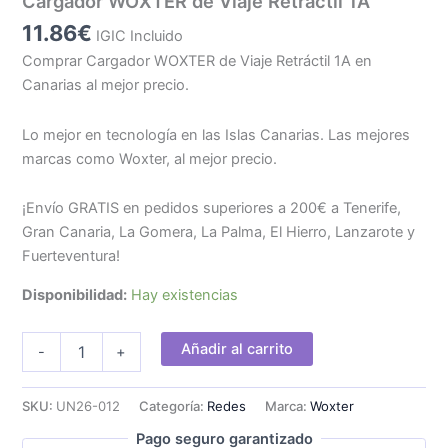
Cargador WOXTER de Viaje Retráctil 1A
11.86
€
IGIC Incluido
Comprar Cargador WOXTER de Viaje Retráctil 1A en
Canarias al mejor precio.
Lo mejor en tecnología en las Islas Canarias. Las mejores
marcas como Woxter, al mejor precio.
¡Envío GRATIS en pedidos superiores a 200€ a Tenerife,
Gran Canaria, La Gomera, La Palma, El Hierro, Lanzarote y
Fuerteventura!
Disponibilidad:
Hay existencias
Cargador
Añadir al carrito
-
+
WOXTER
de
Viaje
SKU:
UN26-012
Categoría:
Redes
Marca:
Woxter
Retráctil
Pago seguro garantizado
1A