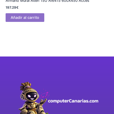
Armario Mural Aiten 15U AI6415 600X450 Acces
197.29
€
Añadir al carrito