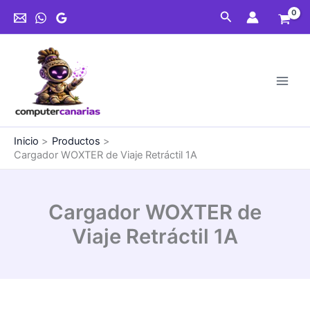
Ir
Viaje
Buscar
al
Retráctil
contenido
1A
cantidad
Inicio
Productos
Cargador WOXTER de Viaje Retráctil 1A
Cargador WOXTER de
Viaje Retráctil 1A