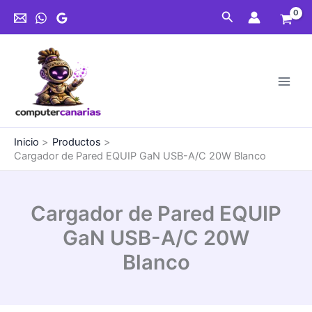
Ir
EQUIP
Buscar
al
GaN
contenido
USB-
A/C
20W
Blanco
cantidad
Inicio
Productos
Cargador de Pared EQUIP GaN USB-A/C 20W Blanco
Cargador de Pared EQUIP
GaN USB-A/C 20W
Blanco