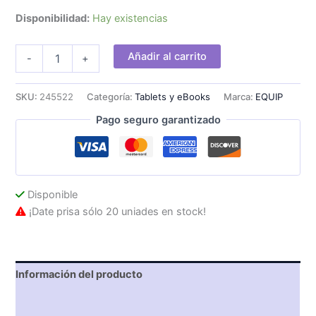
Disponibilidad:
Hay existencias
Cargador
Añadir al carrito
-
+
de
Pared
EQUIP
SKU:
245522
Categoría:
Tablets y eBooks
Marca:
EQUIP
GaN
Pago seguro garantizado
USB-
A/C
20W
Blanco
cantidad
Disponible
¡Date prisa sólo 20 uniades en stock!
Información del producto
Características técnicas