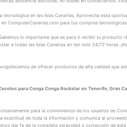
itas asistencia adicional, no dudes en contactarnos. Est
a tecnológica en las Islas Canarias. Aprovecha esta opor
 en ComputerCanarias.com para tus compras tecnológicas
abemos lo importante que es para ti recibir tu producto 
 a todas las Islas Canarias en tan solo 24/72 horas. ¡Así
rgullecemos de ofrecer productos de alta calidad que est
ecotec para Conga Conga Rockstar en Tenerife, Gran Cana
exclusivamente para la conveniencia de los usuarios de C
exactitud de toda la información y comunica al proveedor c
emos dar fe de la completa veracidad o corrección de esta