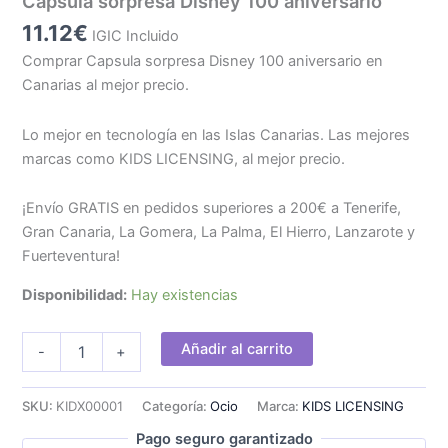
Capsula sorpresa Disney 100 aniversario
11.12
€
IGIC Incluido
Comprar Capsula sorpresa Disney 100 aniversario en
Canarias al mejor precio.
Lo mejor en tecnología en las Islas Canarias. Las mejores
marcas como KIDS LICENSING, al mejor precio.
¡Envío GRATIS en pedidos superiores a 200€ a Tenerife,
Gran Canaria, La Gomera, La Palma, El Hierro, Lanzarote y
Fuerteventura!
Disponibilidad:
Hay existencias
Capsula
Añadir al carrito
-
+
sorpresa
Disney
100
SKU:
KIDX00001
Categoría:
Ocio
Marca:
KIDS LICENSING
aniversario
Pago seguro garantizado
cantidad