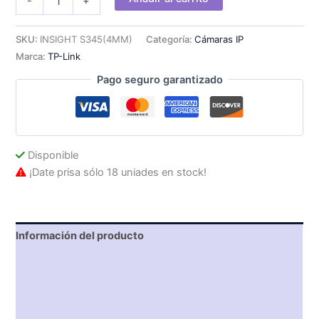
-
+
IP
TP-
Link
SKU:
INSIGHT S345(4MM)
Categoría:
Cámaras IP
INSIGHT
Marca:
TP-Link
S345
4mp
Pago seguro garantizado
Ethernet
Exterior
cantidad
Disponible
¡Date prisa sólo 18 uniades en stock!
Información del producto
Características técnicas
Descripción
Valoraciones (0)