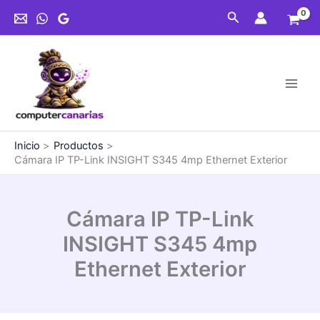
Ir
Link
Buscar
al
INSIGHT
contenido
S345
4mp
Ethernet
Exterior
cantidad
Inicio
Productos
Cámara IP TP-Link INSIGHT S345 4mp Ethernet Exterior
Cámara IP TP-Link
INSIGHT S345 4mp
Ethernet Exterior