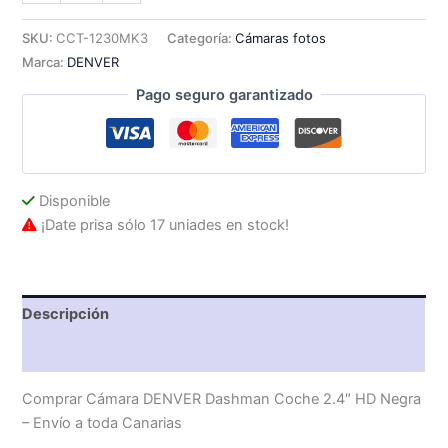
Dashman
Coche
SKU:
CCT-1230MK3
Categoría:
Cámaras fotos
2.4"
Marca:
DENVER
HD
Negra
Pago seguro garantizado
cantidad
Disponible
¡Date prisa sólo 17 uniades en stock!
Descripción
Valoraciones (0)
Comprar Cámara DENVER Dashman Coche 2.4″ HD Negra
– Envío a toda Canarias