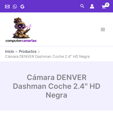
Ir
Coche
Buscar
al
2.4"
contenido
HD
Negra
cantidad
Inicio
Productos
Cámara DENVER Dashman Coche 2.4″ HD Negra
Cámara DENVER
Dashman Coche 2.4″ HD
Negra