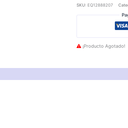
SKU:
EQ12888207
Cate
Pa
¡Producto Agotado!
as técnicas
Descripción
Valoraciones (0)