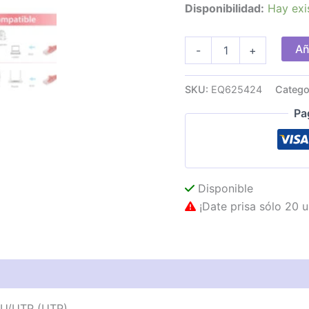
Disponibilidad:
Hay exi
Cable
Añ
-
+
EQUIP
RJ45
Cat.6
SKU:
EQ625424
Catego
U/UTP
5m
Pa
Rojo
cantidad
Disponible
¡Date prisa sólo 20 u
as técnicas
Descripción
Valoraciones (0)
 U/UTP (UTP)