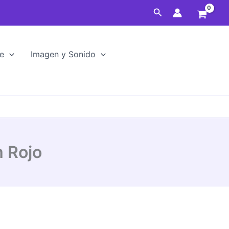
Cat.6
Buscar
U/UTP
5m
Rojo
cantidad
e
Imagen y Sonido
 Rojo