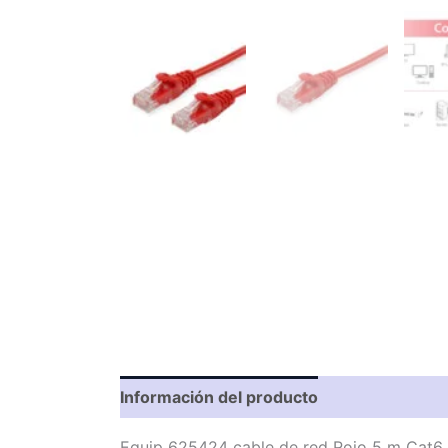
Información del producto
Característic
Equip 625424 cable de red Rojo 5 m Cat6