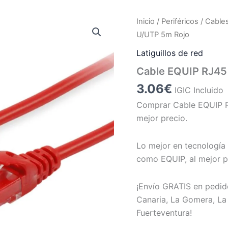
Inicio
/
Periféricos
/
Cable
U/UTP 5m Rojo
Latiguillos de red
Cable EQUIP RJ45
3.06
€
IGIC Incluido
Comprar Cable EQUIP R
mejor precio.
Lo mejor en tecnología 
como EQUIP, al mejor p
¡Envío GRATIS en pedid
Canaria, La Gomera, La 
Fuerteventura!