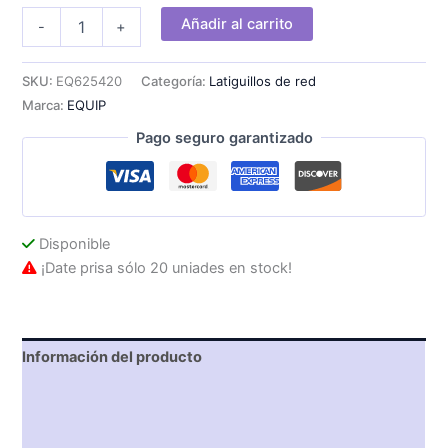
Cable
Añadir al carrito
-
+
EQUIP
RJ45
Cat.6
SKU:
EQ625420
Categoría:
Latiguillos de red
U/UTP
Marca:
EQUIP
1m
Rojo
Pago seguro garantizado
cantidad
Disponible
¡Date prisa sólo 20 uniades en stock!
Información del producto
Características técnicas
Descripción