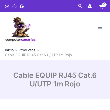
Ir
Cat.6
Buscar
al
U/UTP
contenido
1m
Rojo
cantidad
Inicio
Productos
Cable EQUIP RJ45 Cat.6 U/UTP 1m Rojo
Cable EQUIP RJ45 Cat.6
U/UTP 1m Rojo