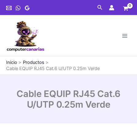
Ir
Cat.6
Buscar
al
U/UTP
contenido
0.25m
Verde
cantidad
Inicio
Productos
Cable EQUIP RJ45 Cat.6 U/UTP 0.25m Verde
Cable EQUIP RJ45 Cat.6
U/UTP 0.25m Verde