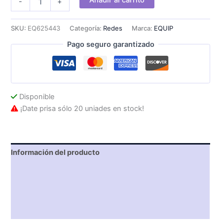
Añadir al carrito
-
+
EQUIP
RJ45
Cat.6
SKU:
EQ625443
Categoría:
Redes
Marca:
EQUIP
U/UTP
Pago seguro garantizado
0.25m
Verde
cantidad
Disponible
¡Date prisa sólo 20 uniades en stock!
Información del producto
Características técnicas
Descripción
Valoraciones (0)