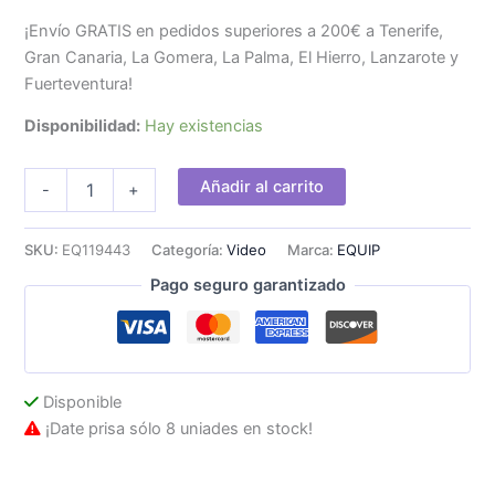
¡Envío GRATIS en pedidos superiores a 200€ a Tenerife,
Gran Canaria, La Gomera, La Palma, El Hierro, Lanzarote y
Fuerteventura!
Disponibilidad:
Hay existencias
Cable
Añadir al carrito
-
+
EQUIP
DP/M
a
SKU:
EQ119443
Categoría:
Video
Marca:
EQUIP
DP/M
Pago seguro garantizado
30m
Negro
cantidad
Disponible
¡Date prisa sólo 8 uniades en stock!