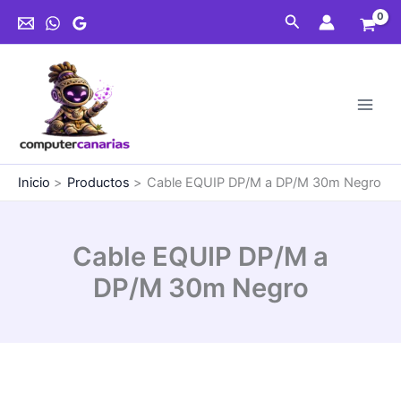
Ir
a
Buscar
al
DP/M
contenido
30m
Negro
cantidad
Inicio
Productos
Cable EQUIP DP/M a DP/M 30m Negro
Cable EQUIP DP/M a
DP/M 30m Negro