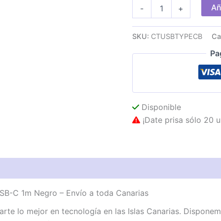
Cable
Añ
-
+
CONCEPTRONIC
USB2
a
SKU:
CTUSBTYPECB
Ca
USB-
C
Pa
1m
Negro
cantidad
Disponible
¡Date prisa sólo 20 u
-C 1m Negro – Envío a toda Canarias
rte lo mejor en tecnología en las Islas Canarias. Disp