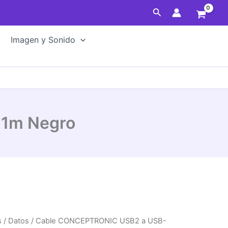
a
Buscar
USB-
C
1m
Imagen y Sonido
Negro
cantidad
1m Negro
s
/
Datos
/ Cable CONCEPTRONIC USB2 a USB-