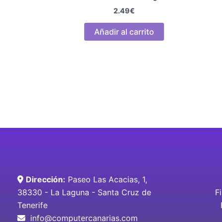
2.49
€
Añadir al carrito
Dirección:
Paseo Las Acacias, 1,
38330 - La Laguna - Santa Cruz de
F
Tenerife
info@computercanarias.com