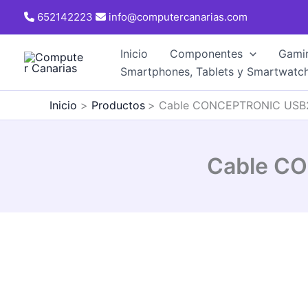
Ir
652142223
info@computercanarias.com
al
contenido
Inicio
Componentes
Gami
Smartphones, Tablets y Smartwatc
Inicio
Productos
Cable CONCEPTRONIC USB2
Cable C