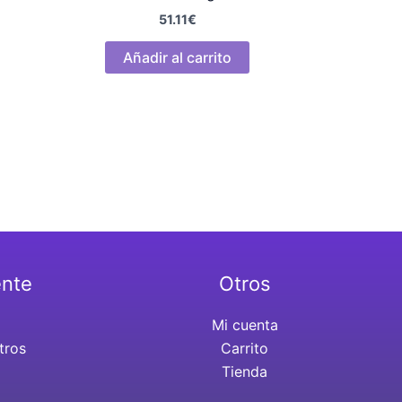
51.11
€
Añadir al carrito
ente
Otros
Mi cuenta
tros
Carrito
Tienda