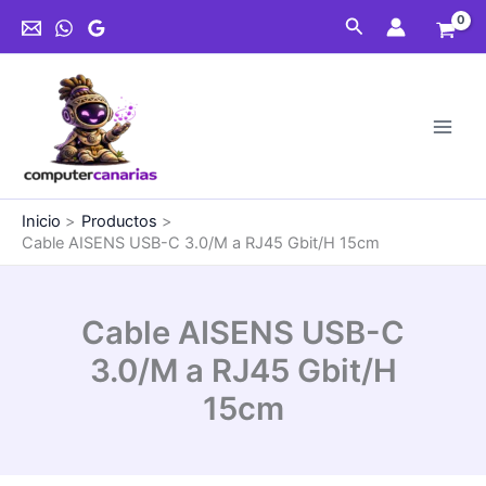
Ir
C
Buscar
al
3.0/M
contenido
a
RJ45
Gbit/H
15cm
cantidad
Inicio
Productos
Cable AISENS USB-C 3.0/M a RJ45 Gbit/H 15cm
Cable AISENS USB-C
3.0/M a RJ45 Gbit/H
15cm