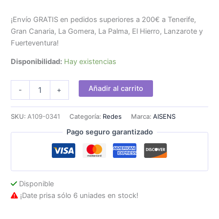
¡Envío GRATIS en pedidos superiores a 200€ a Tenerife,
Gran Canaria, La Gomera, La Palma, El Hierro, Lanzarote y
Fuerteventura!
Disponibilidad:
Hay existencias
Cable
Añadir al carrito
-
+
AISENS
USB-
C
SKU:
A109-0341
Categoría:
Redes
Marca:
AISENS
3.0/M
Pago seguro garantizado
a
RJ45
Gbit/H
15cm
cantidad
Disponible
¡Date prisa sólo 6 uniades en stock!