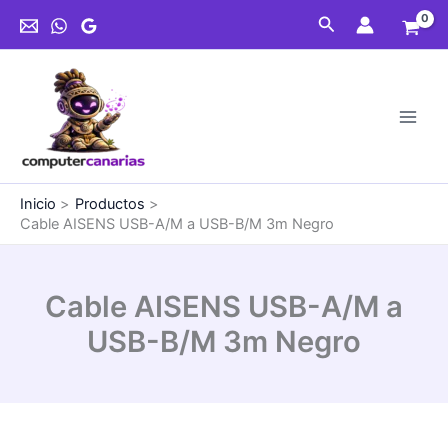
Ir
A/M
Buscar
al
a
contenido
USB-
B/M
3m
Negro
cantidad
Inicio
Productos
Cable AISENS USB-A/M a USB-B/M 3m Negro
Cable AISENS USB-A/M a
USB-B/M 3m Negro