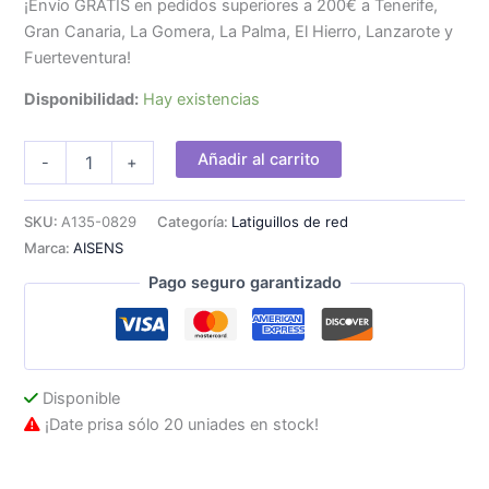
¡Envío GRATIS en pedidos superiores a 200€ a Tenerife,
Gran Canaria, La Gomera, La Palma, El Hierro, Lanzarote y
Fuerteventura!
Disponibilidad:
Hay existencias
Cable
Añadir al carrito
-
+
AISENS
RJ45
Cat6
SKU:
A135-0829
Categoría:
Latiguillos de red
UTP
Marca:
AISENS
CCA
25cm
Pago seguro garantizado
Amarillo
cantidad
Disponible
¡Date prisa sólo 20 uniades en stock!