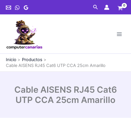
Ir
Cat6
Buscar
al
UTP
contenido
CCA
25cm
Amarillo
cantidad
Inicio
Productos
Cable AISENS RJ45 Cat6 UTP CCA 25cm Amarillo
Cable AISENS RJ45 Cat6
UTP CCA 25cm Amarillo