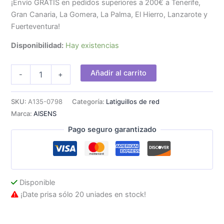
¡Envío GRATIS en pedidos superiores a 200€ a Tenerife,
Gran Canaria, La Gomera, La Palma, El Hierro, Lanzarote y
Fuerteventura!
Disponibilidad:
Hay existencias
Cable
Añadir al carrito
-
+
AISENS
RJ45
Cat.6
SKU:
A135-0798
Categoría:
Latiguillos de red
UTP
Marca:
AISENS
CCA
75cm
Pago seguro garantizado
Azul
cantidad
Disponible
¡Date prisa sólo 20 uniades en stock!