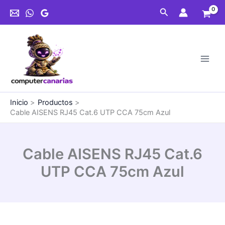
Ir
Cat.6
Buscar
al
UTP
contenido
CCA
75cm
Azul
cantidad
Inicio
Productos
Cable AISENS RJ45 Cat.6 UTP CCA 75cm Azul
Cable AISENS RJ45 Cat.6
UTP CCA 75cm Azul