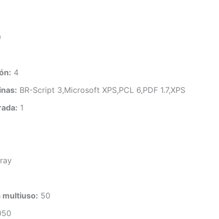
0
ón:
4
inas:
BR-Script 3,Microsoft XPS,PCL 6,PDF 1.7,XPS
rada:
1
ray
 multiuso:
50
050