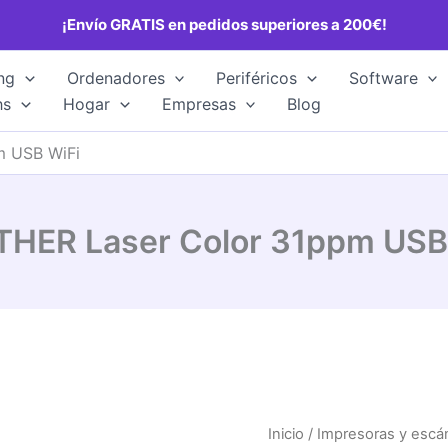
¡Envío GRATIS en pedidos superiores a 200€!
ng
Ordenadores
Periféricos
Software
hs
Hogar
Empresas
Blog
m USB WiFi
HER Laser Color 31ppm USB
Inicio
/
Impresoras y escá