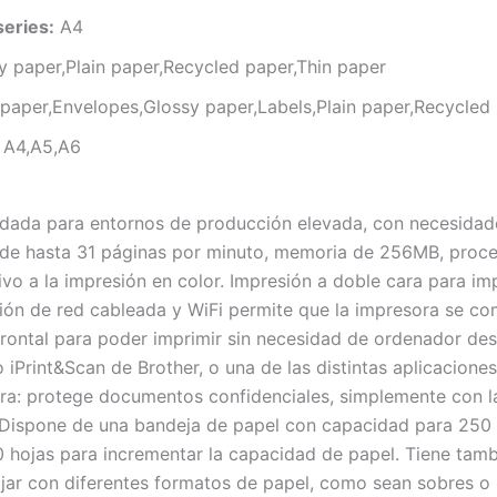
eries:
A4
 paper,Plain paper,Recycled paper,Thin paper
aper,Envelopes,Glossy paper,Labels,Plain paper,Recycled 
A4,A5,A6
da para entornos de producción elevada, con necesidade
n de hasta 31 páginas por minuto, memoria de 256MB, proc
o a la impresión en color. Impresión a doble cara para im
ón de red cableada y WiFi permite que la impresora se com
frontal para poder imprimir sin necesidad de ordenador de
iPrint&Scan de Brother, o una de las distintas aplicacione
a: protege documentos confidenciales, simplemente con la
 Dispone de una bandeja de papel con capacidad para 250 
0 hojas para incrementar la capacidad de papel. Tiene tam
ajar con diferentes formatos de papel, como sean sobres 