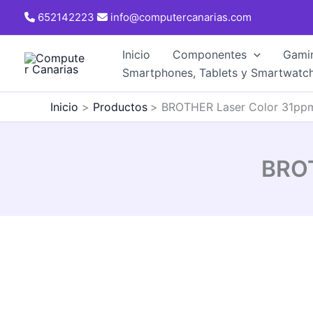
Ir
652142223
info@computercanarias.com
al
contenido
Inicio
Componentes
Gami
Smartphones, Tablets y Smartwatc
Inicio
Productos
BROTHER Laser Color 31pp
BROT