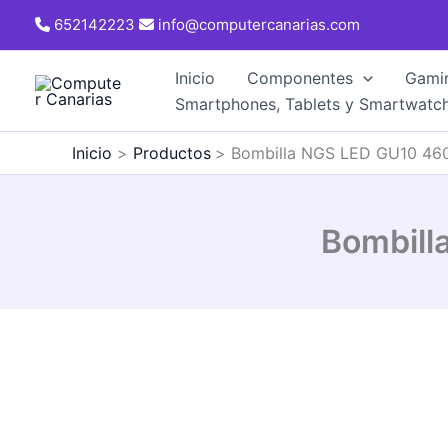
Ir
652142223
info@computercanarias.com
al
contenido
Inicio
Componentes
Gami
Smartphones, Tablets y Smartwatc
Inicio
Productos
Bombilla NGS LED GU10 460
Bombill