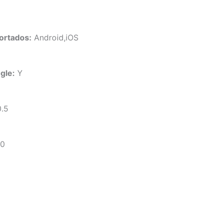
ortados:
Android,iOS
gle:
Y
.5
60