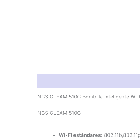
Información del producto
Característic
NGS GLEAM 510C Bombilla inteligente Wi-
NGS GLEAM 510C
Wi-Fi estándares:
802.11b,802.11g