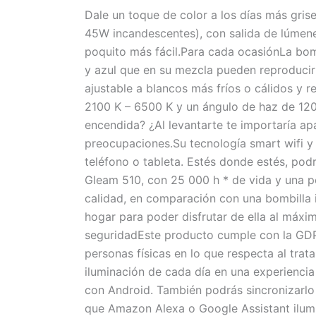
Dale un toque de color a los días más gris
45W incandescentes), con salida de lúmene
poquito más fácil.Para cada ocasiónLa bom
y azul que en su mezcla pueden reproducir
ajustable a blancos más fríos o cálidos y r
2100 K – 6500 K y un ángulo de haz de 120º,
encendida? ¿Al levantarte te importaría a
preocupaciones.Su tecnología smart wifi y 
teléfono o tableta. Estés donde estés, po
Gleam 510, con 25 000 h * de vida y una po
calidad, en comparación con una bombilla 
hogar para poder disfrutar de ella al máxi
seguridadEste producto cumple con la GDP
personas físicas en lo que respecta al trat
iluminación de cada día en una experienci
con Android. También podrás sincronizarlo 
que Amazon Alexa o Google Assistant ilum