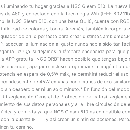
es iluminando tu hogar gracias a NGS Gleam 510. La nueva 
s de 460 y conectado con la tecnología Wifi (IEEE 802.11
billa NGS Gleam 510, con una base GU10, cuenta con RGB+W
 infinidad de colores y tonos. Además, también incorpora 
egulador de brillo perfecto para crear distintos ambientes.
 adecuar la iluminación al gusto nunca había sido tan fáci
pagar la luz? ¿Y si dejamos la lámpara encendida para qu
la APP gratuita “NGS ORB” hacen posible que tengas bajo c
drás encender, apagar o incluso programar sin ningún tip
tencia en espera de 0,5W máx, te permitirá reducir el uso
incandescente de 45W en unas condiciones de uso similares
mo sin desperdiciar ni un solo minuto.* En función del mod
R (Reglamento General de Protección de Datos).Reglamento
amiento de sus datos personales y a la libre circulación de
a única y cómoda ya que NGS Gleam 510 es compatible con 
con la cuenta IFTTT y así crear un sinfín de acciones. Per
inen tu camino.