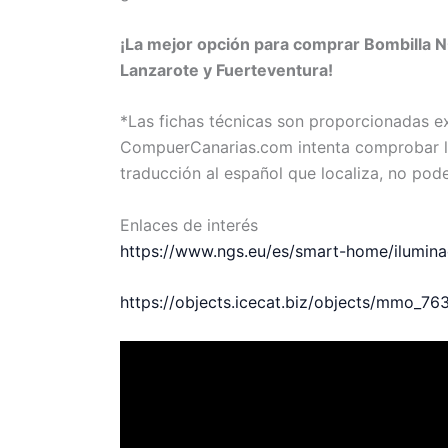
¡La mejor opción para comprar Bombilla N
Lanzarote y Fuerteventura!
*Las fichas técnicas son proporcionadas 
CompuerCanarias.com intenta comprobar la 
traducción al español que localiza, no pod
Enlaces de interés
https://www.ngs.eu/es/smart-home/ilumi
https://objects.icecat.biz/objects/mmo_7