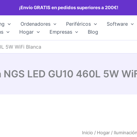
¡Envío GRATIS en pedidos superiores a 200€!
ng
Ordenadores
Periféricos
Software
hs
Hogar
Empresas
Blog
L 5W WiFi Blanca
a NGS LED GU10 460L 5W WiF
Inicio
/
Hogar
/
Iluminació