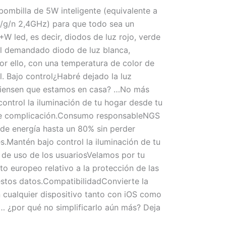
bombilla de 5W inteligente (equivalente a
b/g/n 2,4GHz) para que todo sea un
 led, es decir, diodos de luz rojo, verde
el demandado diodo de luz blanca,
Por ello, con una temperatura de color de
l. Bajo control¿Habré dejado la luz
e piensen que estamos en casa? …No más
ontrol la iluminación de tu hogar desde tu
o de complicación.Consumo responsableNGS
 de energía hasta un 80% sin perder
.Mantén bajo control la iluminación de tu
o de uso de los usuariosVelamos por tu
 europeo relativo a la protección de las
 estos datos.CompatibilidadConvierte la
cualquier dispositivo tanto con iOS como
o… ¿por qué no simplificarlo aún más? Deja