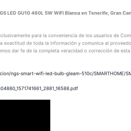
GS LED GU10 460L 5W WiFi Blanca en Tenerife, Gran Canar
exclusivamente para la conveniencia de los usuarios de C
exactitud de toda la información y comunica al proveedor c
emos dar fe de la completa veracidad o corrección de esta
nacion/ngs-smart-wifi-led-bulb-gleam-510c/SMARTHOME/S
6304880_1571741661_2881_16588.pdf