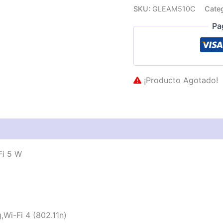
SKU:
GLEAM510C
Cate
Pa
¡Producto Agotado!
as técnicas
Descripción
Valoraciones (0)
Fi 5 W
,Wi-Fi 4 (802.11n)