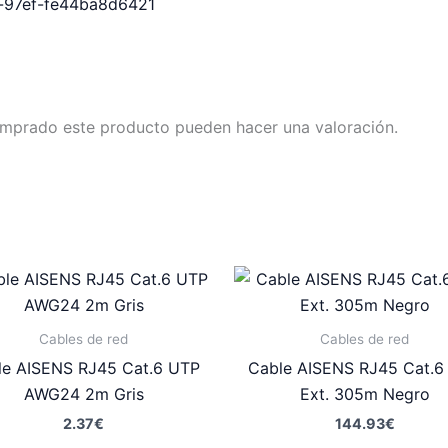
b-97ef-fe44ba8d6421
omprado este producto pueden hacer una valoración.
Cables de red
Cables de red
le AISENS RJ45 Cat.6 UTP
Cable AISENS RJ45 Cat.6
AWG24 2m Gris
Ext. 305m Negro
2.37
€
144.93
€