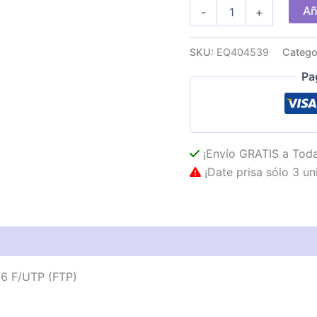
Bobina
Añ
-
+
EQUIP
Cat.6
F/UTP
SKU:
EQ404539
Catego
AWG23/1
305m
Pa
Gris
cantidad
¡Envío GRATIS a Toda
¡Date prisa sólo 3 un
as técnicas
Descripción
Valoraciones (0)
t6 F/UTP (FTP)