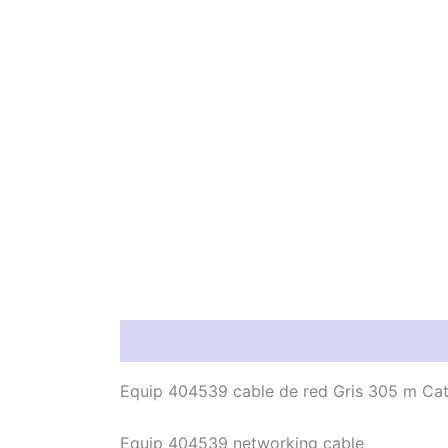
Información del producto
Característic
Equip 404539 cable de red Gris 305 m Ca
Equip 404539 networking cable