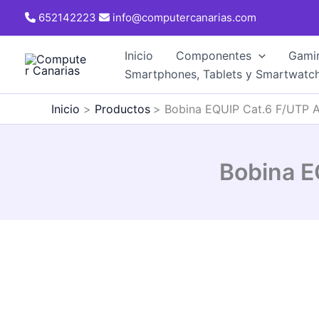
Ir
652142223
info@computercanarias.com
al
contenido
Inicio
Componentes
Gami
Smartphones, Tablets y Smartwatc
Inicio
Productos
Bobina EQUIP Cat.6 F/UTP 
Bobina E