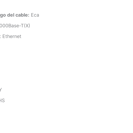
go del cable:
Eca
000Base-T(X)
 Ethernet
Y
HS