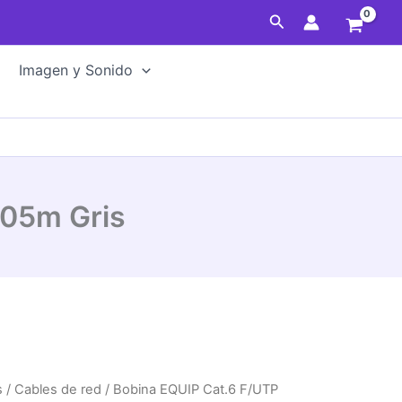
F/UTP
Buscar
AWG23/1
305m
Gris
Imagen y Sonido
cantidad
305m Gris
s
/
Cables de red
/ Bobina EQUIP Cat.6 F/UTP