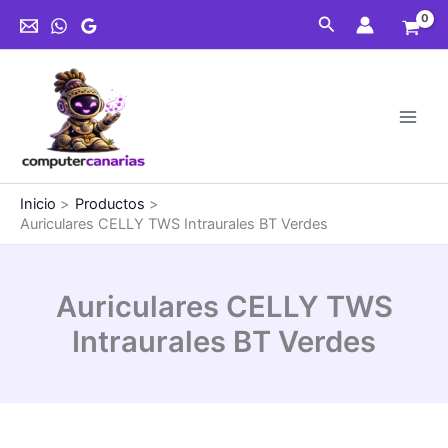
Ir
Intraurales
Buscar
al
BT
contenido
Verdes
cantidad
Inicio
Productos
Auriculares CELLY TWS Intraurales BT Verdes
Auriculares CELLY TWS
Intraurales BT Verdes