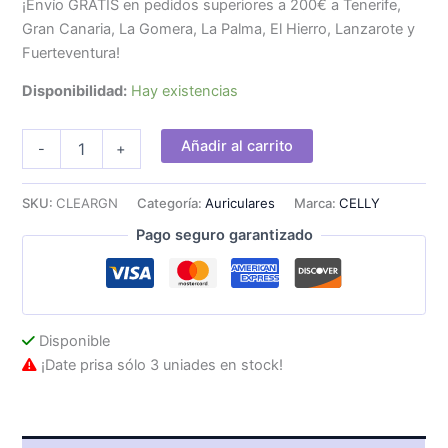
¡Envío GRATIS en pedidos superiores a 200€ a Tenerife,
Gran Canaria, La Gomera, La Palma, El Hierro, Lanzarote y
Fuerteventura!
Disponibilidad:
Hay existencias
Auriculares
Añadir al carrito
-
+
CELLY
TWS
Intraurales
SKU:
CLEARGN
Categoría:
Auriculares
Marca:
CELLY
BT
Pago seguro garantizado
Verdes
cantidad
Disponible
¡Date prisa sólo 3 uniades en stock!