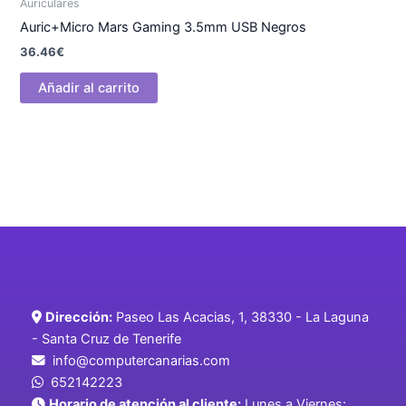
Auriculares
Auric+Micro Mars Gaming 3.5mm USB Negros
36.46
€
Añadir al carrito
Dirección:
Paseo Las Acacias, 1, 38330 - La Laguna
- Santa Cruz de Tenerife
info@computercanarias.com
652142223
Horario de atención al cliente:
Lunes a Viernes: