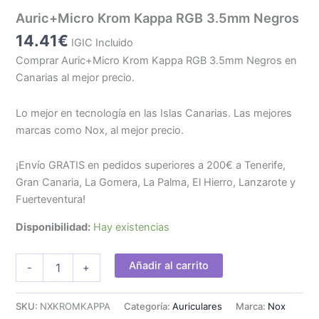
Auric+Micro Krom Kappa RGB 3.5mm Negros
14.41
€
IGIC Incluido
Comprar Auric+Micro Krom Kappa RGB 3.5mm Negros en
Canarias al mejor precio.
Lo mejor en tecnología en las Islas Canarias. Las mejores
marcas como Nox, al mejor precio.
¡Envío GRATIS en pedidos superiores a 200€ a Tenerife,
Gran Canaria, La Gomera, La Palma, El Hierro, Lanzarote y
Fuerteventura!
Disponibilidad:
Hay existencias
Auric+Micro
Añadir al carrito
-
+
Krom
Kappa
RGB
SKU:
NXKROMKAPPA
Categoría:
Auriculares
Marca:
Nox
3.5mm