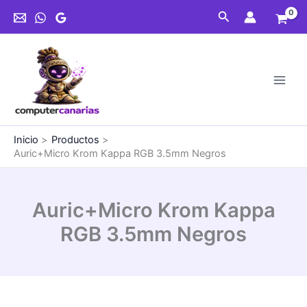
Ir
RGB
Buscar
al
3.5mm
contenido
Negros
cantidad
Inicio
Productos
Auric+Micro Krom Kappa RGB 3.5mm Negros
Auric+Micro Krom Kappa
RGB 3.5mm Negros