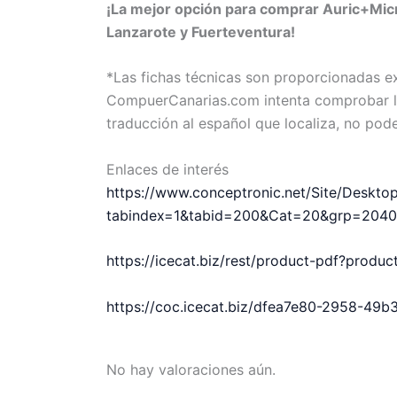
¡La mejor opción para comprar Auric+Mic
Lanzarote y Fuerteventura!
*Las fichas técnicas son proporcionadas 
CompuerCanarias.com intenta comprobar la 
traducción al español que localiza, no pod
Enlaces de interés
https://www.conceptronic.net/Site/Deskto
tabindex=1&tabid=200&Cat=20&grp=204
https://icecat.biz/rest/product-pdf?prod
https://coc.icecat.biz/dfea7e80-2958-49
No hay valoraciones aún.