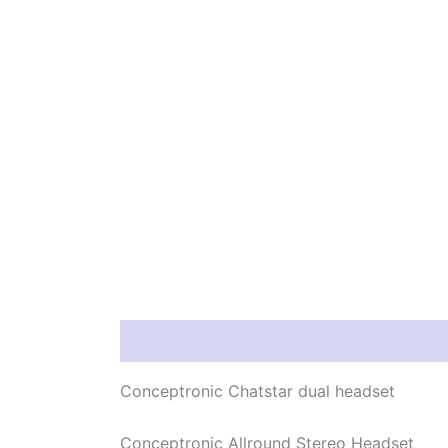
Información del producto
Característic
Conceptronic Chatstar dual headset
Conceptronic Allround Stereo Headset