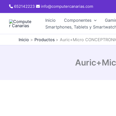
Ir
652142223
info@computercanarias.com
al
contenido
Inicio
Componentes
Gami
Smartphones, Tablets y Smartwatc
Inicio
Productos
Auric+Micro CONCEPTRONIC
Auric+Mi