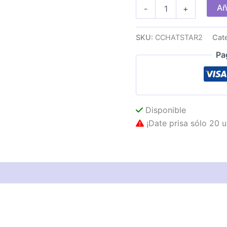
Auric+Micro
Añ
-
+
CONCEPTRONIC
3.5mm
Negro/Plata
SKU:
CCHATSTAR2
Cat
cantidad
Pa
Disponible
¡Date prisa sólo 20 u
as técnicas
Descripción
Valoraciones (0)