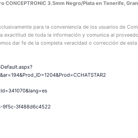
ro CONCEPTRONIC 3.5mm Negro/Plata en Tenerife, Gran Ca
exclusivamente para la conveniencia de los usuarios de C
exactitud de toda la información y comunica al proveedor c
emos dar fe de la completa veracidad o corrección de esta
pDefault.aspx?
0&ar=194&Prod_ID=1204&Prod=CCHATSTAR2
uctId=341070&lang=es
b3-9f5c-3f488d6c4522